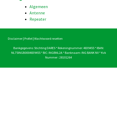
Algemeen
Antenne
Repeater
Disclaimer
|
Profiel
|
Wachtwoord resetten
Bankgegevens: Stichting DARES * Rekeningnummer: 4839455 * IBAN:
NL75INGB0004839455 * BIC: INGBNL2A * Banknaam: ING BANK NV * Kvk
Nummer : 28101264