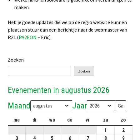
maken.
Heb je goede updates die we op de regio website kunnen
plaatsen stuur dan een berichtje naar de webmaster van
R21 (
PA2EON
– Eric).
Zoeken
Zoeken
Evenementen in augustus 2026
Maand
Jaar
ma
maandag
di
dinsdag
wo
woensdag
do
donderdag
vr
vrijdag
za
zaterdag
zo
zonda
1
01-
2
02-
08-
08-
3
03-
4
04-
5
05-
6
06-
7
07-
8
08-
9
09-