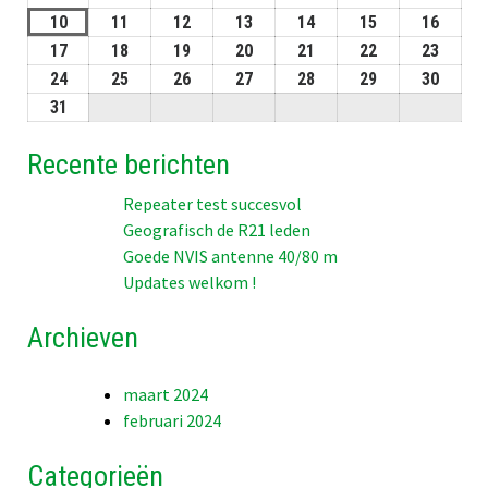
2026
2026
08-
08-
08-
08-
08-
08-
08-
10
10-
11
11-
12
12-
13
13-
14
14-
15
15-
16
16-
2026
2026
2026
2026
2026
2026
2026
08-
08-
08-
08-
08-
08-
08-
17
17-
18
18-
19
19-
20
20-
21
21-
22
22-
23
23-
2026
2026
2026
2026
2026
2026
2026
08-
08-
08-
08-
08-
08-
08-
24
24-
25
25-
26
26-
27
27-
28
28-
29
29-
30
30-
2026
2026
2026
2026
2026
2026
2026
08-
08-
08-
08-
08-
08-
08-
31
31-
2026
2026
2026
2026
2026
2026
2026
08-
Recente berichten
2026
Repeater test succesvol
Geografisch de R21 leden
Goede NVIS antenne 40/80 m
Updates welkom !
Archieven
maart 2024
februari 2024
Categorieën