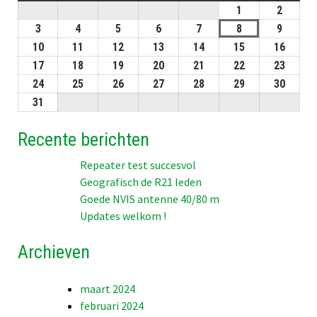
1
01-
2
02-
08-
08-
3
03-
4
04-
5
05-
6
06-
7
07-
8
08-
9
09-
2026
2026
08-
08-
08-
08-
08-
08-
08-
10
10-
11
11-
12
12-
13
13-
14
14-
15
15-
16
16-
2026
2026
2026
2026
2026
2026
2026
08-
08-
08-
08-
08-
08-
08-
17
17-
18
18-
19
19-
20
20-
21
21-
22
22-
23
23-
2026
2026
2026
2026
2026
2026
2026
08-
08-
08-
08-
08-
08-
08-
24
24-
25
25-
26
26-
27
27-
28
28-
29
29-
30
30-
2026
2026
2026
2026
2026
2026
2026
08-
08-
08-
08-
08-
08-
08-
31
31-
2026
2026
2026
2026
2026
2026
2026
08-
Recente berichten
2026
Repeater test succesvol
Geografisch de R21 leden
Goede NVIS antenne 40/80 m
Updates welkom !
Archieven
maart 2024
februari 2024