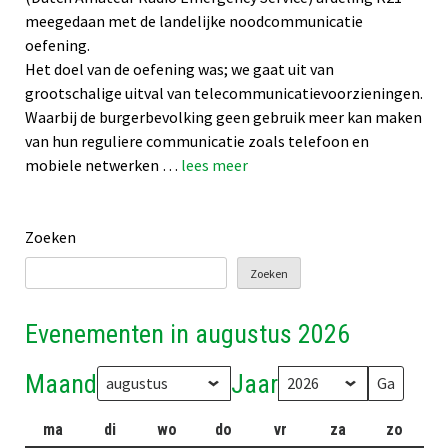
meegedaan met de landelijke noodcommunicatie
oefening.
Het doel van de oefening was; we gaat uit van
grootschalige uitval van telecommunicatievoorzieningen.
Waarbij de burgerbevolking geen gebruik meer kan maken
van hun reguliere communicatie zoals telefoon en
mobiele netwerken …
lees meer
Zoeken
Zoeken
Evenementen in augustus 2026
Maand
Jaar
ma
maandag
di
dinsdag
wo
woensdag
do
donderdag
vr
vrijdag
za
zaterdag
zo
zonda