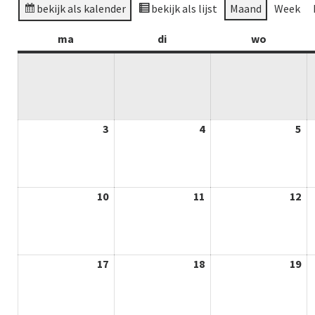
bekijk als kalender
bekijk als lijst
Maand
Week
ma
maandag
di
dinsdag
wo
woensda
3
03-
4
04-
5
05
08-
08-
08
2026
2026
20
10
10-
11
11-
12
12
08-
08-
08
2026
2026
20
17
17-
18
18-
19
19
08-
08-
08
2026
2026
20