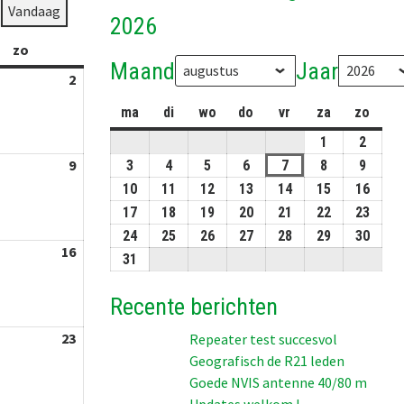
Vandaag
2026
zo
zondag
Maand
Jaar
2
02-
08-
ma
maandag
di
dinsdag
wo
woensdag
do
donderdag
vr
vrijdag
za
zaterdag
zo
zond
2026
1
01-
2
02-
08-
08-
9
09-
3
03-
4
04-
5
05-
6
06-
7
07-
8
08-
9
09-
2026
2026
08-
08-
08-
08-
08-
08-
08-
08-
10
10-
11
11-
12
12-
13
13-
14
14-
15
15-
16
16-
2026
2026
2026
2026
2026
2026
2026
2026
08-
08-
08-
08-
08-
08-
08-
17
17-
18
18-
19
19-
20
20-
21
21-
22
22-
23
23-
2026
2026
2026
2026
2026
2026
2026
08-
08-
08-
08-
08-
08-
08-
24
24-
25
25-
26
26-
27
27-
28
28-
29
29-
30
30-
16
16-
2026
2026
2026
2026
2026
2026
2026
08-
08-
08-
08-
08-
08-
08-
31
31-
08-
2026
2026
2026
2026
2026
2026
2026
08-
2026
Recente berichten
2026
23
23-
Repeater test succesvol
Geografisch de R21 leden
08-
Goede NVIS antenne 40/80 m
2026
Updates welkom !