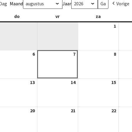
Dag
Maand
Jaar
Vorige
g
do
donderdag
vr
vrijdag
za
zaterdag
1
01-
08-
2026
-
6
06-
7
07-
8
08-
-
08-
08-
08-
26
2026
2026
2026
-
13
13-
14
14-
15
15-
-
08-
08-
08-
26
2026
2026
2026
-
20
20-
21
21-
22
22-
-
08-
08-
08-
26
2026
2026
2026