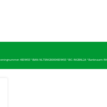
Rekeningnummer: 4839455 * IBAN: NL75INGB0004839455 * BIC: INGBNL2A * Banknaam: IN