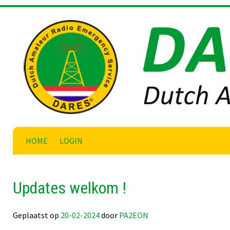
Skip
to
content
HOME
LOGIN
Updates welkom !
Geplaatst op
20-02-2024
door
PA2EON