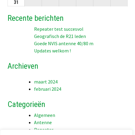
2026
2026
2026
2026
2026
2026
2026
08-
08-
08-
08-
08-
08-
08-
31
31-
2026
2026
2026
2026
2026
2026
2026
08-
Recente berichten
2026
Repeater test succesvol
Geografisch de R21 leden
Goede NVIS antenne 40/80 m
Updates welkom !
Archieven
maart 2024
februari 2024
Categorieën
Algemeen
Antenne
Repeater