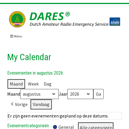
Skip
to
content
Menu
My Calendar
Evenementen in augustus 2026
Maand
Week
Dag
Maand
Jaar
Vorige
Vandaag
Er zijn geen evenementen gepland op deze datums.
Evenementcategorieën
General
Alle categorieën