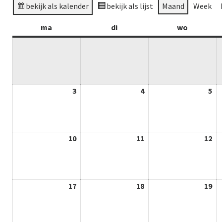
bekijk als kalender
bekijk als lijst
Maand
Week
ma
maandag
di
dinsdag
wo
woensda
3
03-
4
04-
5
05
08-
08-
08
2026
2026
20
10
10-
11
11-
12
12
08-
08-
08
2026
2026
20
17
17-
18
18-
19
19
08-
08-
08
2026
2026
20