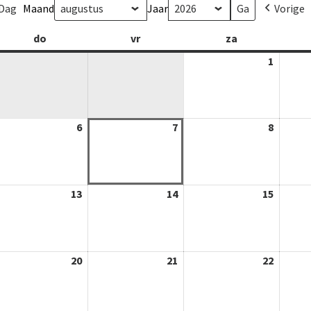
Dag
Maand
Jaar
Vorige
g
do
donderdag
vr
vrijdag
za
zaterdag
1
01-
08-
2026
-
6
06-
7
07-
8
08-
-
08-
08-
08-
26
2026
2026
2026
-
13
13-
14
14-
15
15-
-
08-
08-
08-
26
2026
2026
2026
-
20
20-
21
21-
22
22-
-
08-
08-
08-
26
2026
2026
2026