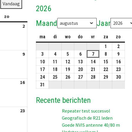
Vandaag
2026
zo
zondag
Maand
Jaar
2
02-
08-
ma
maandag
di
dinsdag
wo
woensdag
do
donderdag
vr
vrijdag
za
zaterdag
zo
zond
2026
1
01-
2
02-
08-
08-
9
09-
3
03-
4
04-
5
05-
6
06-
7
07-
8
08-
9
09-
2026
2026
08-
08-
08-
08-
08-
08-
08-
08-
10
10-
11
11-
12
12-
13
13-
14
14-
15
15-
16
16-
2026
2026
2026
2026
2026
2026
2026
2026
08-
08-
08-
08-
08-
08-
08-
17
17-
18
18-
19
19-
20
20-
21
21-
22
22-
23
23-
2026
2026
2026
2026
2026
2026
2026
08-
08-
08-
08-
08-
08-
08-
24
24-
25
25-
26
26-
27
27-
28
28-
29
29-
30
30-
16
16-
2026
2026
2026
2026
2026
2026
2026
08-
08-
08-
08-
08-
08-
08-
31
31-
08-
2026
2026
2026
2026
2026
2026
2026
08-
2026
Recente berichten
2026
23
23-
Repeater test succesvol
Geografisch de R21 leden
08-
Goede NVIS antenne 40/80 m
2026
Updates welkom !