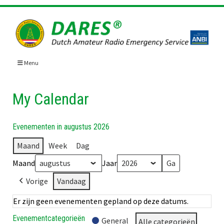
Skip
to
content
Menu
My Calendar
Evenementen in augustus 2026
Maand
Week
Dag
Maand
Jaar
Vorige
Vandaag
Er zijn geen evenementen gepland op deze datums.
Evenementcategorieën
General
Alle categorieën