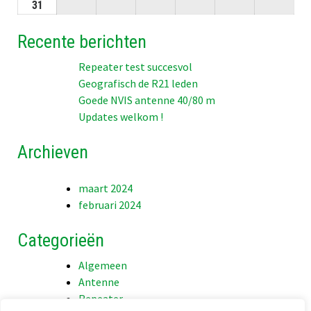
2026
2026
2026
2026
2026
2026
2026
08-
08-
08-
08-
08-
08-
08-
31
31-
2026
2026
2026
2026
2026
2026
2026
08-
Recente berichten
2026
Repeater test succesvol
Geografisch de R21 leden
Goede NVIS antenne 40/80 m
Updates welkom !
Archieven
maart 2024
februari 2024
Categorieën
Algemeen
Antenne
Repeater